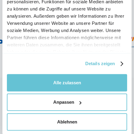
personalisieren, Funktionen für soziale Medien anbieten
zu können und die Zugriffe auf unsere Website zu
analysieren. Außerdem geben wir Informationen zu Ihrer
These companies are already using
Verwendung unserer Website an unsere Partner für
Storybox
soziale Medien, Werbung und Analysen weiter. Unsere
Partner führen diese Informationen möglicherweise mit
weiteren Daten zusammen, die Sie ihnen bereitgestellt
haben oder die sie im Rahmen Ihrer Nutzung der Dienste
gesammelt haben.
Details zeigen
Alle zulassen
Anpassen
That's what our 
customers say
Ablehnen