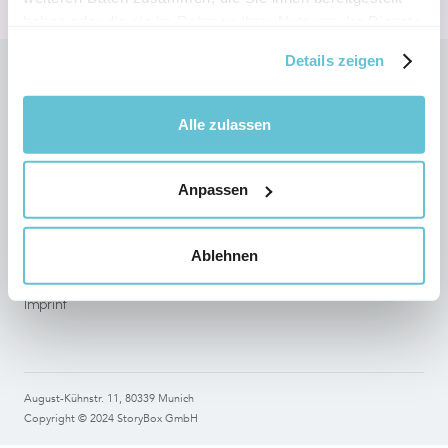
haben oder die sie im Rahmen Ihrer Nutzung der Dienste
gesammelt haben.
Details zeigen
Follow StoryBox on social networks
Alle zulassen
Anpassen
Legal
Terms of use
Ablehnen
Data Protection
Imprint
August-Kühnstr. 11, 80339 Munich
Copyright © 2024 StoryBox GmbH