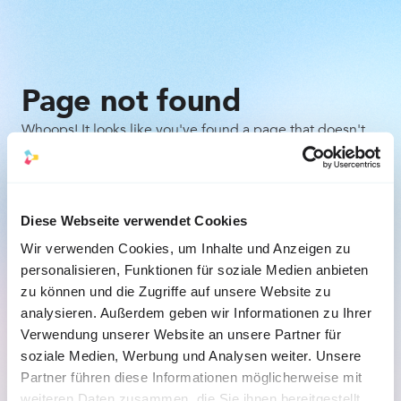
Page not found
Whoops! It looks like you've found a page that doesn't
exist. Don't worry, it happens to the best of us. Here are
a few things you can try:
Check the URL for any typos or mistakes.
Diese Webseite verwendet Cookies
Wir verwenden Cookies, um Inhalte und Anzeigen zu
Go back to the previous page and try to navigate 
personalisieren, Funktionen für soziale Medien anbieten
to the desired content from there.
zu können und die Zugriffe auf unsere Website zu
analysieren. Außerdem geben wir Informationen zu Ihrer
Back to the homepage
Verwendung unserer Website an unsere Partner für
soziale Medien, Werbung und Analysen weiter. Unsere
Partner führen diese Informationen möglicherweise mit
weiteren Daten zusammen, die Sie ihnen bereitgestellt