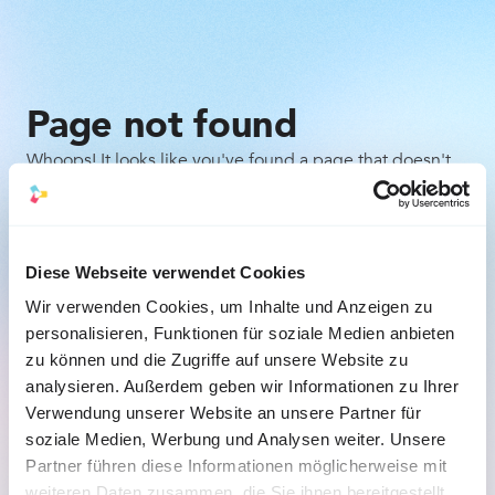
Page not found
Whoops! It looks like you've found a page that doesn't
exist. Don't worry, it happens to the best of us. Here are
a few things you can try:
Check the URL for any typos or mistakes.
Diese Webseite verwendet Cookies
Wir verwenden Cookies, um Inhalte und Anzeigen zu
Go back to the previous page and try to navigate 
personalisieren, Funktionen für soziale Medien anbieten
to the desired content from there.
zu können und die Zugriffe auf unsere Website zu
analysieren. Außerdem geben wir Informationen zu Ihrer
Back to the homepage
Verwendung unserer Website an unsere Partner für
soziale Medien, Werbung und Analysen weiter. Unsere
Partner führen diese Informationen möglicherweise mit
weiteren Daten zusammen, die Sie ihnen bereitgestellt