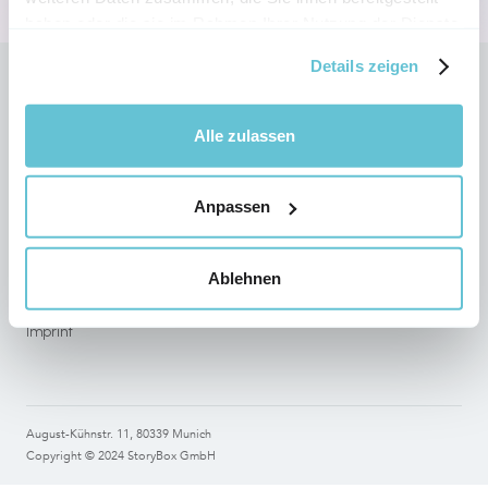
haben oder die sie im Rahmen Ihrer Nutzung der Dienste
gesammelt haben.
Details zeigen
Follow StoryBox on social networks
Alle zulassen
Anpassen
Legal
Terms of use
Ablehnen
Data Protection
Imprint
August-Kühnstr. 11, 80339 Munich
Copyright © 2024 StoryBox GmbH