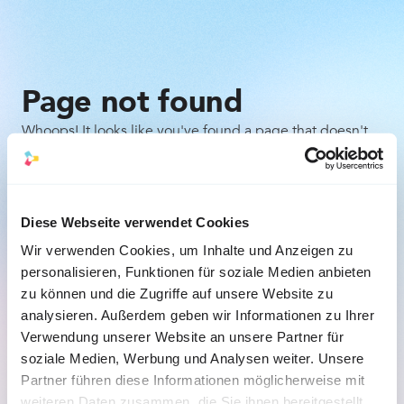
Page not found
Whoops! It looks like you've found a page that doesn't
exist. Don't worry, it happens to the best of us. Here are
a few things you can try:
Check the URL for any typos or mistakes.
Diese Webseite verwendet Cookies
Wir verwenden Cookies, um Inhalte und Anzeigen zu
Go back to the previous page and try to navigate 
personalisieren, Funktionen für soziale Medien anbieten
to the desired content from there.
zu können und die Zugriffe auf unsere Website zu
analysieren. Außerdem geben wir Informationen zu Ihrer
Back to the homepage
Verwendung unserer Website an unsere Partner für
soziale Medien, Werbung und Analysen weiter. Unsere
Partner führen diese Informationen möglicherweise mit
weiteren Daten zusammen, die Sie ihnen bereitgestellt