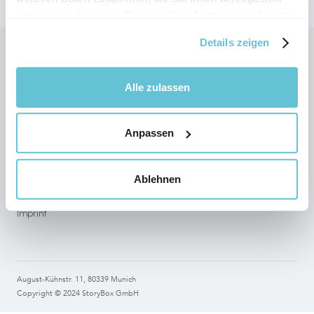
haben oder die sie im Rahmen Ihrer Nutzung der Dienste
gesammelt haben.
Details zeigen
Follow StoryBox on social networks
Alle zulassen
Anpassen
Legal
Terms of use
Ablehnen
Data Protection
Imprint
August-Kühnstr. 11, 80339 Munich
Copyright © 2024 StoryBox GmbH