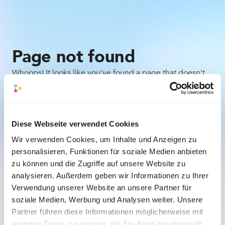
Page not found
Whoops! It looks like you've found a page that doesn't
exist. Don't worry, it happens to the best of us. Here are
a few things you can try:
Check the URL for any typos or mistakes.
Diese Webseite verwendet Cookies
Wir verwenden Cookies, um Inhalte und Anzeigen zu
Go back to the previous page and try to navigate 
personalisieren, Funktionen für soziale Medien anbieten
to the desired content from there.
zu können und die Zugriffe auf unsere Website zu
analysieren. Außerdem geben wir Informationen zu Ihrer
Back to the homepage
Verwendung unserer Website an unsere Partner für
soziale Medien, Werbung und Analysen weiter. Unsere
Partner führen diese Informationen möglicherweise mit
weiteren Daten zusammen, die Sie ihnen bereitgestellt