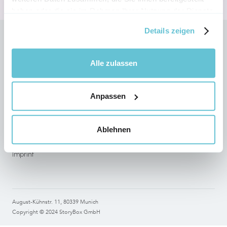
haben oder die sie im Rahmen Ihrer Nutzung der Dienste
gesammelt haben.
Details zeigen
Follow StoryBox on social networks
Alle zulassen
Anpassen
Legal
Terms of use
Ablehnen
Data Protection
Imprint
August-Kühnstr. 11, 80339 Munich
Copyright © 2024 StoryBox GmbH