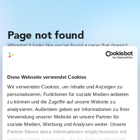
Page not found
Whoops! It looks like you've found a page that doesn't
exist. Don't worry, it happens to the best of us. Here are
a few things you can try:
Check the URL for any typos or mistakes.
Diese Webseite verwendet Cookies
Wir verwenden Cookies, um Inhalte und Anzeigen zu
Go back to the previous page and try to navigate 
personalisieren, Funktionen für soziale Medien anbieten
to the desired content from there.
zu können und die Zugriffe auf unsere Website zu
analysieren. Außerdem geben wir Informationen zu Ihrer
Back to the homepage
Verwendung unserer Website an unsere Partner für
soziale Medien, Werbung und Analysen weiter. Unsere
Partner führen diese Informationen möglicherweise mit
weiteren Daten zusammen, die Sie ihnen bereitgestellt