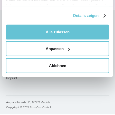
haben oder die sie im Rahmen Ihrer Nutzung der Dienste
gesammelt haben.
Details zeigen
Follow StoryBox on social networks
Alle zulassen
Anpassen
Legal
Terms of use
Ablehnen
Data Protection
Imprint
August-Kühnstr. 11, 80339 Munich
Copyright © 2024 StoryBox GmbH