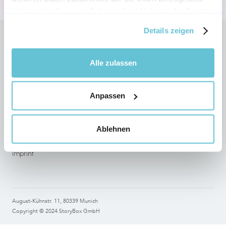
haben oder die sie im Rahmen Ihrer Nutzung der Dienste
gesammelt haben.
Details zeigen
Follow StoryBox on social networks
Alle zulassen
Anpassen
Legal
Terms of use
Ablehnen
Data Protection
Imprint
August-Kühnstr. 11, 80339 Munich
Copyright © 2024 StoryBox GmbH