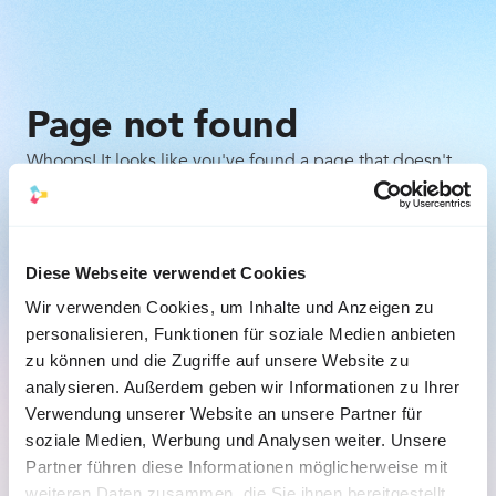
Page not found
Whoops! It looks like you've found a page that doesn't
exist. Don't worry, it happens to the best of us. Here are
a few things you can try:
Check the URL for any typos or mistakes.
Diese Webseite verwendet Cookies
Wir verwenden Cookies, um Inhalte und Anzeigen zu
Go back to the previous page and try to navigate 
personalisieren, Funktionen für soziale Medien anbieten
to the desired content from there.
zu können und die Zugriffe auf unsere Website zu
analysieren. Außerdem geben wir Informationen zu Ihrer
Back to the homepage
Verwendung unserer Website an unsere Partner für
soziale Medien, Werbung und Analysen weiter. Unsere
Partner führen diese Informationen möglicherweise mit
weiteren Daten zusammen, die Sie ihnen bereitgestellt