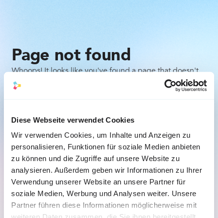
Page not found
Whoops! It looks like you've found a page that doesn't
exist. Don't worry, it happens to the best of us. Here are
a few things you can try:
Check the URL for any typos or mistakes.
Diese Webseite verwendet Cookies
Wir verwenden Cookies, um Inhalte und Anzeigen zu
Go back to the previous page and try to navigate 
personalisieren, Funktionen für soziale Medien anbieten
to the desired content from there.
zu können und die Zugriffe auf unsere Website zu
analysieren. Außerdem geben wir Informationen zu Ihrer
Back to the homepage
Verwendung unserer Website an unsere Partner für
soziale Medien, Werbung und Analysen weiter. Unsere
Partner führen diese Informationen möglicherweise mit
weiteren Daten zusammen, die Sie ihnen bereitgestellt