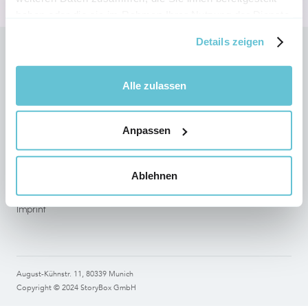
haben oder die sie im Rahmen Ihrer Nutzung der Dienste
gesammelt haben.
Details zeigen
Follow StoryBox on social networks
Alle zulassen
Anpassen
Legal
Terms of use
Ablehnen
Data Protection
Imprint
August-Kühnstr. 11, 80339 Munich
Copyright © 2024 StoryBox GmbH