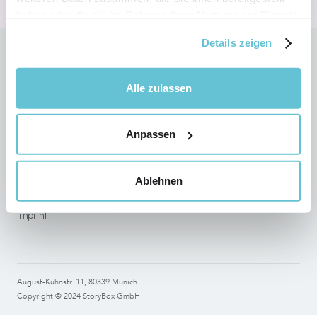
haben oder die sie im Rahmen Ihrer Nutzung der Dienste
gesammelt haben.
Details zeigen
Follow StoryBox on social networks
Alle zulassen
Anpassen
Legal
Terms of use
Ablehnen
Data Protection
Imprint
August-Kühnstr. 11, 80339 Munich
Copyright © 2024 StoryBox GmbH