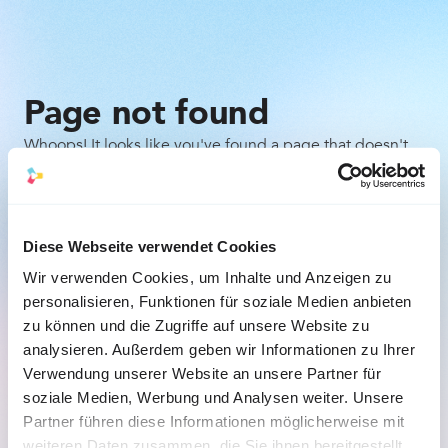
Page not found
Whoops! It looks like you've found a page that doesn't
exist. Don't worry, it happens to the best of us. Here are
a few things you can try:
Check the URL for any typos or mistakes.
Diese Webseite verwendet Cookies
Wir verwenden Cookies, um Inhalte und Anzeigen zu
Go back to the previous page and try to navigate 
personalisieren, Funktionen für soziale Medien anbieten
to the desired content from there.
zu können und die Zugriffe auf unsere Website zu
analysieren. Außerdem geben wir Informationen zu Ihrer
Back to the homepage
Verwendung unserer Website an unsere Partner für
soziale Medien, Werbung und Analysen weiter. Unsere
Partner führen diese Informationen möglicherweise mit
weiteren Daten zusammen, die Sie ihnen bereitgestellt