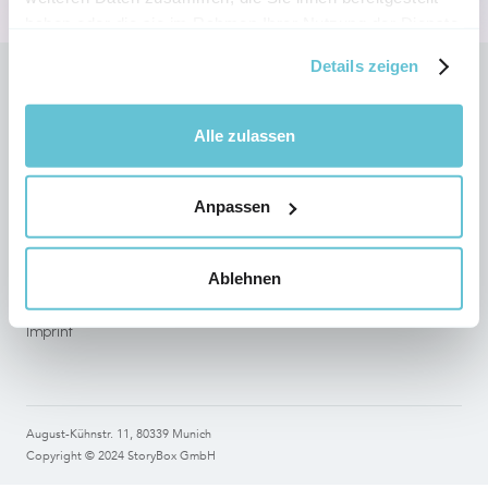
haben oder die sie im Rahmen Ihrer Nutzung der Dienste
gesammelt haben.
Details zeigen
Follow StoryBox on social networks
Alle zulassen
Anpassen
Legal
Terms of use
Ablehnen
Data Protection
Imprint
August-Kühnstr. 11, 80339 Munich
Copyright © 2024 StoryBox GmbH