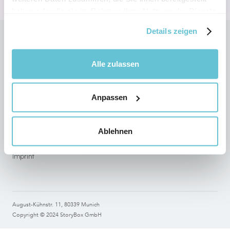
haben oder die sie im Rahmen Ihrer Nutzung der Dienste
gesammelt haben.
Details zeigen
Follow StoryBox on social networks
Alle zulassen
Anpassen
Legal
Terms of use
Ablehnen
Data Protection
Imprint
August-Kühnstr. 11, 80339 Munich
Copyright © 2024 StoryBox GmbH