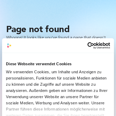
Page not found
Whoops! It looks like you've found a page that doesn't
exist. Don't worry, it happens to the best of us. Here are
a few things you can try:
Check the URL for any typos or mistakes.
Diese Webseite verwendet Cookies
Wir verwenden Cookies, um Inhalte und Anzeigen zu
Go back to the previous page and try to navigate 
personalisieren, Funktionen für soziale Medien anbieten
to the desired content from there.
zu können und die Zugriffe auf unsere Website zu
analysieren. Außerdem geben wir Informationen zu Ihrer
Back to the homepage
Verwendung unserer Website an unsere Partner für
soziale Medien, Werbung und Analysen weiter. Unsere
Partner führen diese Informationen möglicherweise mit
weiteren Daten zusammen, die Sie ihnen bereitgestellt