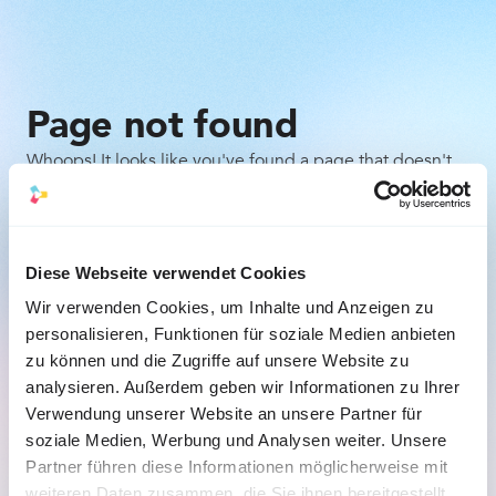
Page not found
Whoops! It looks like you've found a page that doesn't
exist. Don't worry, it happens to the best of us. Here are
a few things you can try:
Check the URL for any typos or mistakes.
Diese Webseite verwendet Cookies
Wir verwenden Cookies, um Inhalte und Anzeigen zu
Go back to the previous page and try to navigate 
personalisieren, Funktionen für soziale Medien anbieten
to the desired content from there.
zu können und die Zugriffe auf unsere Website zu
analysieren. Außerdem geben wir Informationen zu Ihrer
Back to the homepage
Verwendung unserer Website an unsere Partner für
soziale Medien, Werbung und Analysen weiter. Unsere
Partner führen diese Informationen möglicherweise mit
weiteren Daten zusammen, die Sie ihnen bereitgestellt