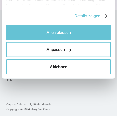
haben oder die sie im Rahmen Ihrer Nutzung der Dienste
gesammelt haben.
Details zeigen
Follow StoryBox on social networks
Alle zulassen
Anpassen
Legal
Terms of use
Ablehnen
Data Protection
Imprint
August-Kühnstr. 11, 80339 Munich
Copyright © 2024 StoryBox GmbH