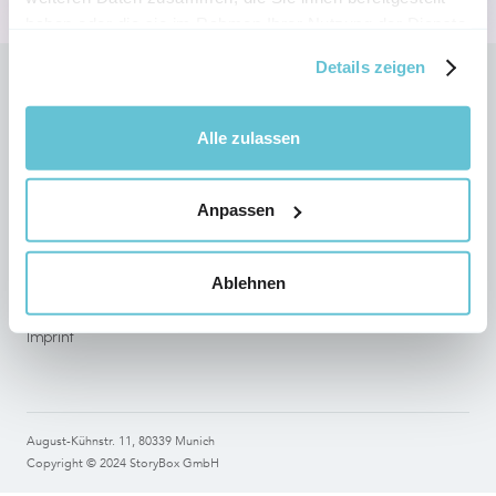
haben oder die sie im Rahmen Ihrer Nutzung der Dienste
gesammelt haben.
Details zeigen
Follow StoryBox on social networks
Alle zulassen
Anpassen
Legal
Terms of use
Ablehnen
Data Protection
Imprint
August-Kühnstr. 11, 80339 Munich
Copyright © 2024 StoryBox GmbH