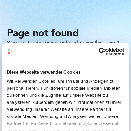
Page not found
Whoops! It looks like you've found a page that doesn't
exist. Don't worry, it happens to the best of us. Here are
a few things you can try:
Check the URL for any typos or mistakes.
Diese Webseite verwendet Cookies
Wir verwenden Cookies, um Inhalte und Anzeigen zu
Go back to the previous page and try to navigate 
personalisieren, Funktionen für soziale Medien anbieten
to the desired content from there.
zu können und die Zugriffe auf unsere Website zu
analysieren. Außerdem geben wir Informationen zu Ihrer
Back to the homepage
Verwendung unserer Website an unsere Partner für
soziale Medien, Werbung und Analysen weiter. Unsere
Partner führen diese Informationen möglicherweise mit
weiteren Daten zusammen, die Sie ihnen bereitgestellt