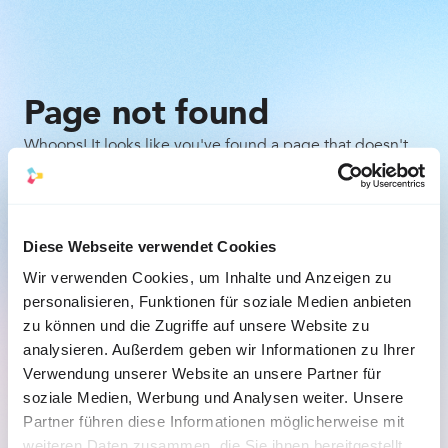
Page not found
Whoops! It looks like you've found a page that doesn't
exist. Don't worry, it happens to the best of us. Here are
a few things you can try:
Check the URL for any typos or mistakes.
Diese Webseite verwendet Cookies
Wir verwenden Cookies, um Inhalte und Anzeigen zu
Go back to the previous page and try to navigate 
personalisieren, Funktionen für soziale Medien anbieten
to the desired content from there.
zu können und die Zugriffe auf unsere Website zu
analysieren. Außerdem geben wir Informationen zu Ihrer
Back to the homepage
Verwendung unserer Website an unsere Partner für
soziale Medien, Werbung und Analysen weiter. Unsere
Partner führen diese Informationen möglicherweise mit
weiteren Daten zusammen, die Sie ihnen bereitgestellt