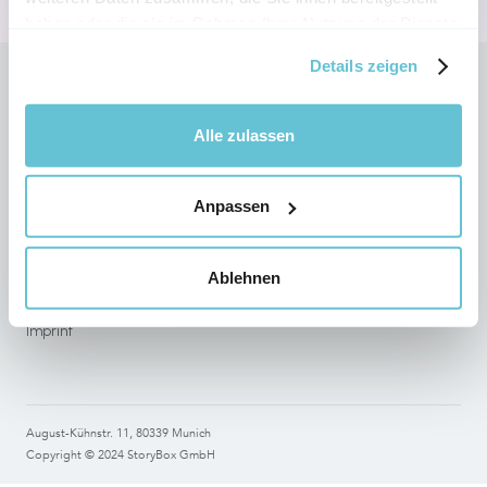
haben oder die sie im Rahmen Ihrer Nutzung der Dienste
gesammelt haben.
Details zeigen
Follow StoryBox on social networks
Alle zulassen
Anpassen
Legal
Terms of use
Ablehnen
Data Protection
Imprint
August-Kühnstr. 11, 80339 Munich
Copyright © 2024 StoryBox GmbH