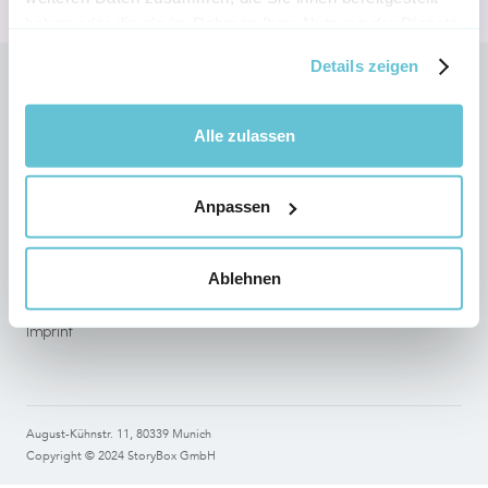
haben oder die sie im Rahmen Ihrer Nutzung der Dienste
gesammelt haben.
Details zeigen
Follow StoryBox on social networks
Alle zulassen
Anpassen
Legal
Terms of use
Ablehnen
Data Protection
Imprint
August-Kühnstr. 11, 80339 Munich
Copyright © 2024 StoryBox GmbH