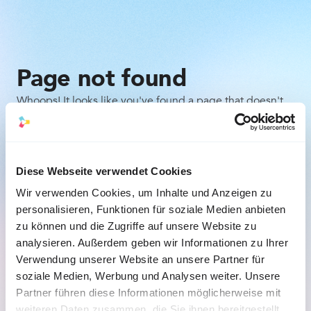
Page not found
Whoops! It looks like you've found a page that doesn't
exist. Don't worry, it happens to the best of us. Here are
a few things you can try:
Check the URL for any typos or mistakes.
Diese Webseite verwendet Cookies
Wir verwenden Cookies, um Inhalte und Anzeigen zu
Go back to the previous page and try to navigate 
personalisieren, Funktionen für soziale Medien anbieten
to the desired content from there.
zu können und die Zugriffe auf unsere Website zu
analysieren. Außerdem geben wir Informationen zu Ihrer
Back to the homepage
Verwendung unserer Website an unsere Partner für
soziale Medien, Werbung und Analysen weiter. Unsere
Partner führen diese Informationen möglicherweise mit
weiteren Daten zusammen, die Sie ihnen bereitgestellt