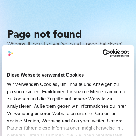
Page not found
Whoops! It looks like you've found a page that doesn't
exist. Don't worry, it happens to the best of us. Here are
a few things you can try:
Check the URL for any typos or mistakes.
Diese Webseite verwendet Cookies
Wir verwenden Cookies, um Inhalte und Anzeigen zu
Go back to the previous page and try to navigate 
personalisieren, Funktionen für soziale Medien anbieten
to the desired content from there.
zu können und die Zugriffe auf unsere Website zu
analysieren. Außerdem geben wir Informationen zu Ihrer
Back to the homepage
Verwendung unserer Website an unsere Partner für
soziale Medien, Werbung und Analysen weiter. Unsere
Partner führen diese Informationen möglicherweise mit
weiteren Daten zusammen, die Sie ihnen bereitgestellt