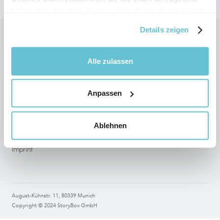
haben oder die sie im Rahmen Ihrer Nutzung der Dienste
gesammelt haben.
Details zeigen
Follow StoryBox on social networks
Alle zulassen
Anpassen
Legal
Terms of use
Ablehnen
Data Protection
Imprint
August-Kühnstr. 11, 80339 Munich
Copyright © 2024 StoryBox GmbH